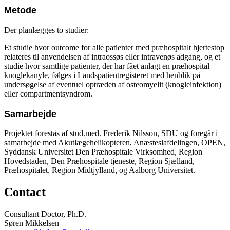
Metode
Der planlægges to studier:
Et studie hvor outcome for alle patienter med præhospitalt hjertestop
relateres til anvendelsen af intraossøs eller intravenøs adgang, og et
studie hvor samtlige patienter, der har fået anlagt en præhospital
knoglekanyle, følges i Landspatientregisteret med henblik på
undersøgelse af eventuel optræden af osteomyelit (knogleinfektion)
eller compartmentsyndrom.
Samarbejde
Projektet forestås af stud.med. Frederik Nilsson, SDU og foregår i
samarbejde med Akutlægehelikopteren, Anæstesiafdelingen, OPEN,
Syddansk Universitet Den Præhospitale Virksomhed, Region
Hovedstaden, Den Præhospitale tjeneste, Region Sjælland,
Præhospitalet, Region Midtjylland, og Aalborg Universitet.
Contact
Consultant Doctor, Ph.D.
Søren Mikkelsen