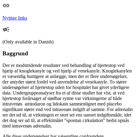
Nyttige links
(Only available in Danish)
Baggrund
Der er modstridende resultater ved behandling af hjertestop ved
hjælp af knoglekanyle og ved hjælp af venekanyle. Knoglekanylen
er væsentlig hurtigere at anlægge, men der er flere undersøgelser,
der antyder størst fordel ved anvendelse af venekanyle. To større
undersøgelser af hjertestop uden for hospitalet har givet yderligere
data. Undergruppeanalyser fra et af disse studier har vist, at ved
hjertestop forårsaget af stødbar rytme var virkningerne af både
intravenøs amiodaron og lidokain sammenlignet med placebo
signifikant større end ved intraossøs indgift af samme. For adrenalin
ser det ud til, at virkningen er stort set ens uanset indgiftsmåde, idet
det dog ser ud til, at effektmålet ”spontan cirkulation” bedst opnås
med intravenøs adrenalin.
Alle disse undersøgelser har væsentlige confoundere.