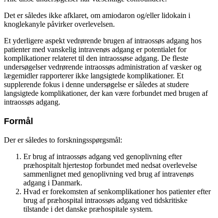
Det er således ikke afklaret, om amiodaron og/eller lidokain i
knoglekanyle påvirker overlevelsen.
Et yderligere aspekt vedrørende brugen af ​​intraossøs adgang hos
patienter med vanskelig intravenøs adgang er potentialet for
komplikationer relateret til den intraossøse adgang. De fleste
undersøgelser vedrørende intraossøs administration af væsker og
lægemidler rapporterer ikke langsigtede komplikationer. Et
supplerende fokus i denne undersøgelse er således at studere
langsigtede komplikationer, der kan være forbundet med brugen af ​​
intraossøs adgang.
Formål
Der er således to forskningsspørgsmål:
Er brug af intraossøs adgang ved genoplivning efter
præhospitalt hjertestop forbundet med nedsat overlevelse
sammenlignet med genoplivning ved brug af intravenøs
adgang i Danmark.
Hvad er forekomsten af senkomplikationer hos patienter efter
brug af præhospital intraossøs adgang ved tidskritiske
tilstande i det danske præhospitale system.