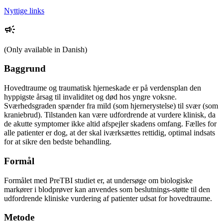
Nyttige links
(Only available in Danish)
Baggrund
Hovedtraume og traumatisk hjerneskade er på verdensplan den
hyppigste årsag til invaliditet og død hos yngre voksne.
Sværhedsgraden spænder fra mild (som hjernerystelse) til svær (som
kraniebrud). Tilstanden kan være udfordrende at vurdere klinisk, da
de akutte symptomer ikke altid afspejler skadens omfang. Fælles for
alle patienter er dog, at der skal iværksættes rettidig, optimal indsats
for at sikre den bedste behandling.
Formål
Formålet med PreTBI studiet er, at undersøge om biologiske
markører i blodprøver kan anvendes som beslutnings-støtte til den
udfordrende kliniske vurdering af patienter udsat for hovedtraume.
Metode