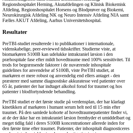
Regionshospitalet Herning, Akutafdelingen og Klinisk Biokemisk
Afdeling, Regionshospitalet Horsens og Blodprøver og Biokemi,
Neurokirurgisk Afdeling NK og Neuro Intensiv Afdeling NIA samt
Fælles AKUT Afdeling, Aarhus Universitetshospital.
Resultater
PreTBI-studiet resulterede i to publikationer i internationale,
videnskabelige, peer-reviewed tidsskrifter. Studierne viste, at
biomarkøren S100B kan udelukke intrakraniel læsion i den
præhospitale fase efter mildt hovedtraume med 100% sensitivitet. Til
trods for begrænsende faktorer i de nuværende inhospitale
guidelines for anvendelse af S100B, viste PreTBI studiet, at
markøren er mere robust og anvendelig end ellers antaget - den
præsterer med samme diagnostiske akkuratesse ved patienter over
65 år, patienter der har indtaget alkohol forud for traumet og hos
patienter i blodfortyndende behandling.
PreTBI studiet er det første studie på verdensplan, der har klarlagt
kinetikken af markøren i humant serum helt ned til 15 min efter
traumet. På den samlede kohorte af hovedtraumepatienter finder vi,
at de der ikke har en intrakraniel læsion frembyder et umiddelbart og
meget tidlig fald i deres S100B koncentrationer allerede inden for
den første time efter traumet. Patienter, der inhospitalt diagnosticeres