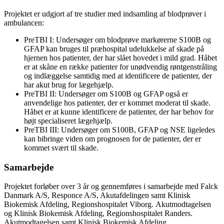
Projektet er udgjort af tre studier med indsamling af blodprøver i
ambulancen:
PreTBI I: Undersøger om blodprøve markørerne S100B og
GFAP kan bruges til præhospital udelukkelse af skade på
hjernen hos patienter, der har slået hovedet i mild grad. Håbet
er at skåne en række patienter for unødvendig røntgenstråling
og indlæggelse samtidig med at identificere de patienter, der
har akut brug for lægehjælp.
PreTBI II: Undersøger om S100B og GFAP også er
anvendelige hos patienter, der er kommet moderat til skade.
Håbet er at kunne identificere de patienter, der har behov for
højt specialiseret lægehjælp.
PreTBI III: Undersøger om S100B, GFAP og NSE ligeledes
kan bibringe viden om prognosen for de patienter, der er
kommet svært til skade.
Samarbejde
Projektet forløber over 3 år og gennemføres i samarbejde med Falck
Danmark A/S, Responce A/S, Akutafdelingen samt Klinisk
Biokemisk Afdeling, Regionshospitalet Viborg. Akutmodtagelsen
og Klinisk Biokemisk Afdeling, Regionshospitalet Randers.
Akutmodtagelsen samt Klinisk Biokemisk Afdeling,