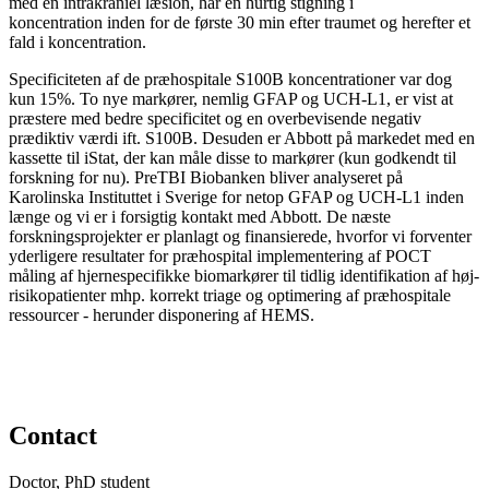
med en intrakraniel læsion, har en hurtig stigning i
koncentration inden for de første 30 min efter traumet og herefter et
fald i koncentration.
Specificiteten af de præhospitale S100B koncentrationer var dog
kun 15%. To nye markører, nemlig GFAP og UCH-L1, er vist at
præstere med bedre specificitet og en overbevisende negativ
prædiktiv værdi ift. S100B. Desuden er Abbott på markedet med en
kassette til iStat, der kan måle disse to markører (kun godkendt til
forskning for nu). PreTBI Biobanken bliver analyseret på
Karolinska Instituttet i Sverige for netop GFAP og UCH-L1 inden
længe og vi er i forsigtig kontakt med Abbott. De næste
forskningsprojekter er planlagt og finansierede, hvorfor vi forventer
yderligere resultater for præhospital implementering af POCT
måling af hjernespecifikke biomarkører til tidlig identifikation af høj-
risikopatienter mhp. korrekt triage og optimering af præhospitale
ressourcer - herunder disponering af HEMS.
Contact
Doctor, PhD student