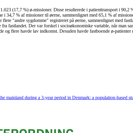
023 (17,7 %) ø-missioner. Disse resulterede i patienttransport i 90,2 
mne i 34,7 % af missioner til øerne, sammenlignet med 65,1 % af missioner
der flere "andre sygdomme" registreret på øerne, sammenlignet med fas
ne fra fastlandet. Der var forskel i socioøkonomiske variable, når man s
ede og flere havde lav indkomst. Desuden havde fastboende ø-patienter 
the mainland during a 3-year period in Denmark: a population-based st