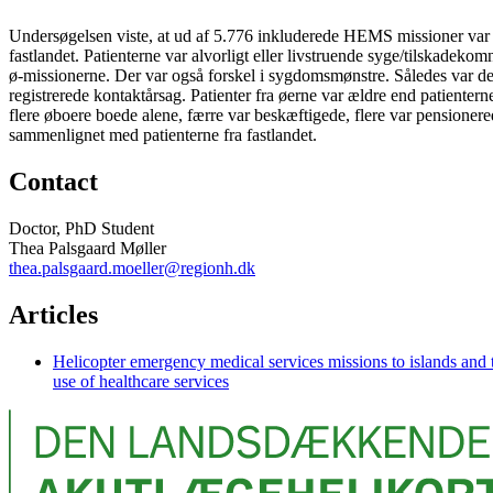
Undersøgelsen viste, at ud af 5.776 inkluderede HEMS missioner var 1.
fastlandet. Patienterne var alvorligt eller livstruende syge/tilskadeko
ø-missionerne. Der var også forskel i sygdomsmønstre. Således var 
registrerede kontaktårsag. Patienter fra øerne var ældre end patienter
flere øboere boede alene, færre var beskæftigede, flere var pensioner
sammenlignet med patienterne fra fastlandet.
Contact
Doctor, PhD Student
Thea Palsgaard Møller
thea.palsgaard.moeller@regionh.dk
Articles
Helicopter emergency medical services missions to islands and 
use of healthcare services