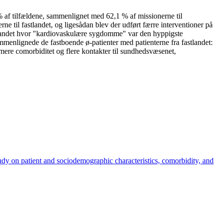
% af tilfældene, sammenlignet med 62,1 % af missionerne til
ne til fastlandet, og ligesådan blev der udført færre interventioner på
tlandet hvor "kardiovaskulære sygdomme" var den hyppigste
ammenlignede de fastboende ø-patienter med patienterne fra fastlandet:
mere comorbiditet og flere kontakter til sundhedsvæsenet,
udy on patient and sociodemographic characteristics, comorbidity, and